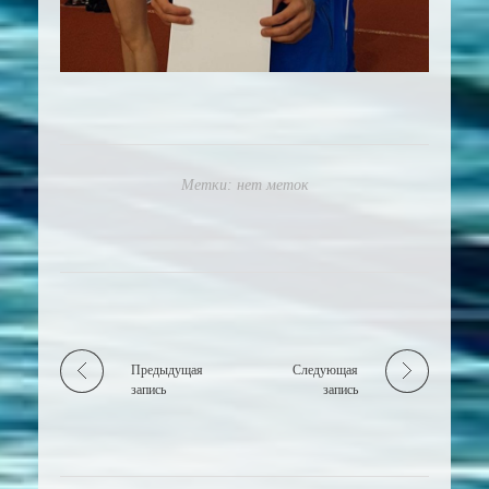
Метки: нет меток
Предыдущая
Следующая
запись
запись