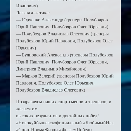
Иванович)
Легкая атлетика:
— Юрченко Александр (тренеры Полубояров
Юрий Павлович, Полубояров Олег Юрьевич)
— Полубояров Владислав Олегович (тренеры
Полубояров Юрий Павлович, Полубояров Олег
Юрьевич)
— Буяновский Александр (тренеры Полубояров
Юрий Павлович, Полубояров Олег Юрьевич,
Дмитриев Владимир Михайлович)
— Марков Валерий (тренеры Полубояров Юрий
Павлович, Полубояров Олег Юрьевич,
Полубояров Владислав Олегович)
Поздравляем наших спортсменов и тренеров, и
желаем им
высоких результатов и достойных побед!
#Новокуйбышевскофициальный #ЛюбимыйНск
#СпортНормаЖизни #ЖелаемПобеды