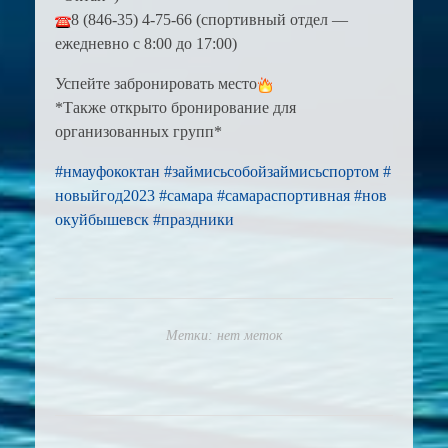
8 (846-35) 4-75-66
(спортивный отдел —
ежедневно с 8:00 до 17:00)
Успейте забронировать место
*Также открыто бронирование для
организованных групп*
#нмауфококтан
#займисьсобойзаймисьспортом
#
новыйгод2023
#самара
#самараспортивная
#нов
окуйбышевск
#праздники
Метки: нет меток