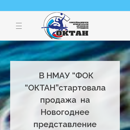
НМАУ "ФОК "ОКТАН" | Официальный сайт
НМАУ "ФОК"ОКТАН". Центр спорта, оздоровления и закаливания. Тел. 8 (84635) 9-68-79
В НМАУ “ФОК
“ОКТАН”стартовала
продажа на
Новогоднее
представление