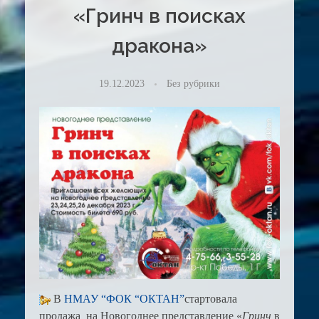
«Гринч в поисках
дракона»
19.12.2023
Без рубрики
В
НМАУ “ФОК “ОКТАН”
стартовала
продажа на Новогоднее представление «
Гринч
в