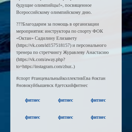
будущие олимпийцы!», посвященное
Всероссийскому олимпийскому дню.
???Благодарим за помощь в организации
мероприятия: инструктора по спорту ФОК
«Октан» Садилину Елизавету
(https://vk.com/id157518157) и персонального
тренера по стретчингу Журавлеву Анастасию
(https://vk.com/away.php?
to=https://instagram.com/zhur..)
#спорт #танцевальныйколлективЕва #октан
#новокуйбышевск #детскийфитнес
фитнес
фитнес
фитнес
фитнес
фитнес
фитнес