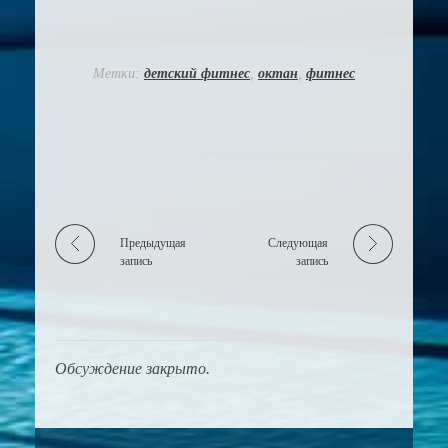
Метки:
детский фитнес
,
октан
,
фитнес
Предыдущая
Следующая
запись
запись
Обсуждение закрыто.