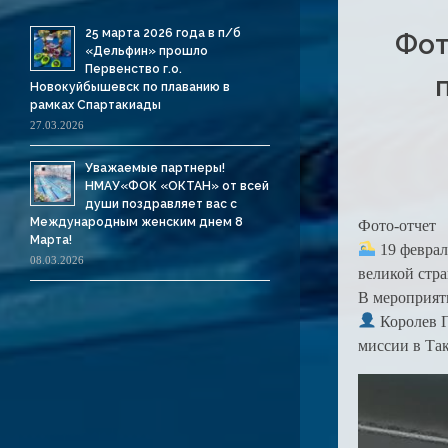
25 марта 2026 года в п/б
Фот
«Дельфин» прошло
Первенство г.о.
Новокуйбышевск по плаванию в
рамках Спартакиады
27.03.2026
Уважаемые партнеры!
НМАУ«ФОК «ОКТАН» от всей
души поздравляет вас с
Международным женским днем 8
Фото-отчет
Марта!
19 феврал
08.03.2026
великой стра
В мероприят
Королев Г
миссии в Та