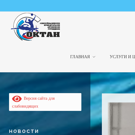
ГЛАВНАЯ
УСЛУГИ И 
НМАУ "ФОК "ОКТАН" | Официальный сайт
НМАУ "ФОК"ОКТАН". Центр спорта, оздоровления и закаливания. Тел. 8 (84635) 9-68-79
Версия сайта для
слабовидящих
НОВОСТИ