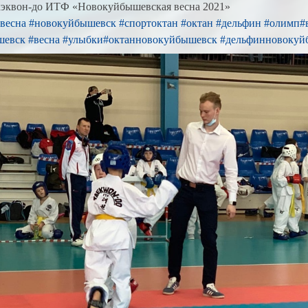
хэквон-до ИТФ «Новокуйбышевская весна 2021»
весна
#новокуйбышевск
#спортоктан
#октан
#дельфин
#олимп
#
шевск
#весна
#улыбки
#октанновокуйбышевск
#дельфинновокуй