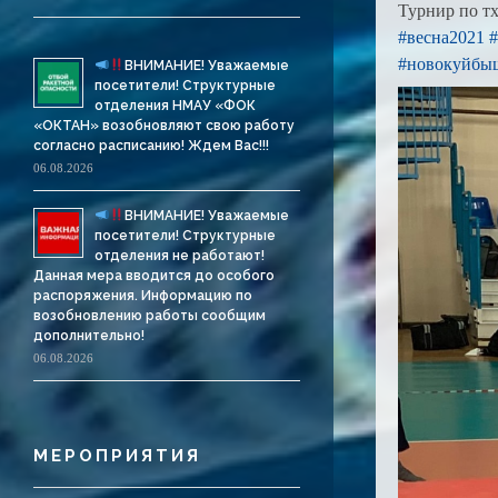
Турнир по т
#весна2021
#
#новокуйбы
ВНИМАНИЕ! Уважаемые
посетители! Структурные
отделения НМАУ «ФОК
«ОКТАН» возобновляют свою работу
согласно расписанию! Ждем Вас!!!
06.08.2026
ВНИМАНИЕ! Уважаемые
посетители! Структурные
отделения не работают!
Данная мера вводится до особого
распоряжения. Информацию по
возобновлению работы сообщим
дополнительно!
06.08.2026
МЕРОПРИЯТИЯ