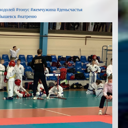
водолей
#тонус
#жемчужина
#деньсчастья
бышевск
#натреню