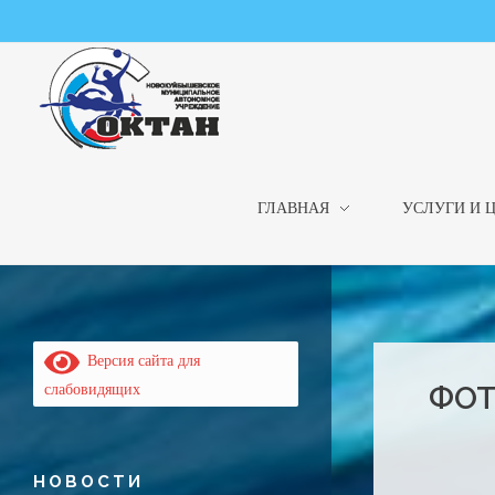
ГЛАВНАЯ
УСЛУГИ И 
НМАУ "ФОК "ОКТАН" | Официальный сайт
НМАУ "ФОК"ОКТАН". Центр спорта, оздоровления и закаливания. Тел. 8 (84635) 9-68-79
Версия сайта для
ФОТ
слабовидящих
НОВОСТИ