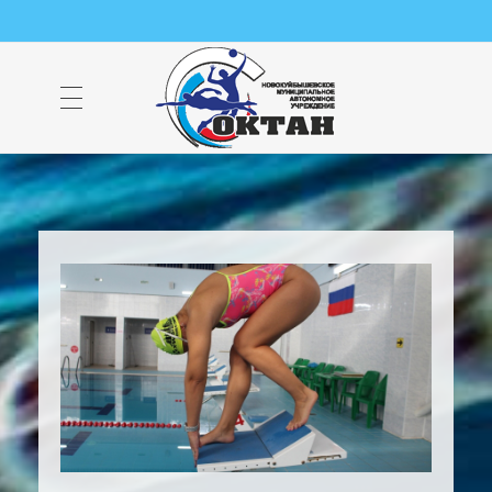
НМАУ "ФОК "ОКТАН" | Официальный сайт
НМАУ "ФОК"ОКТАН". Центр спорта, оздоровления и закаливания. Тел. 8 (84635) 9-68-79