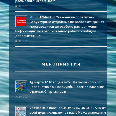
расписанию! Ждем Вас!!!
06.08.2026
ВНИМАНИЕ! Уважаемые посетители!
Структурные отделения не работают! Данная
мера вводится до особого распоряжения.
Информацию по возобновлению работы сообщим
дополнительно!
06.08.2026
МЕРОПРИЯТИЯ
25 марта 2026 года в п/б «Дельфин» прошло
Первенство г.о. Новокуйбышевск по плаванию
в рамках Спартакиады
27.03.2026
Уважаемые партнеры! НМАУ«ФОК «ОКТАН» от
всей души поздравляет вас с Международным