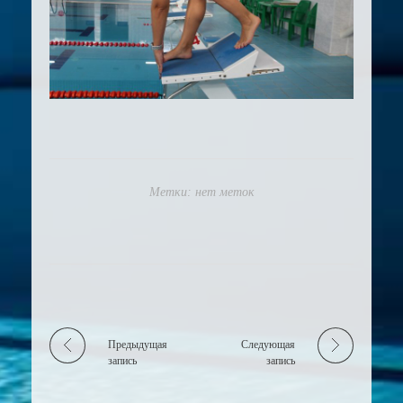
Метки: нет меток
Предыдущая
Следующая
запись
запись