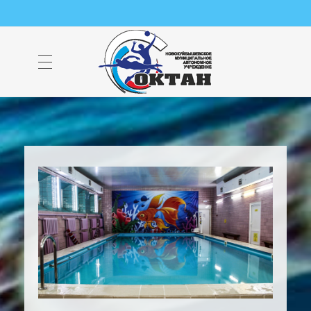
НМАУ "ФОК "ОКТАН" | Официальный сайт
НМАУ "ФОК"ОКТАН". Центр спорта, оздоровления и закаливания. Тел. 8 (84635) 9-68-79