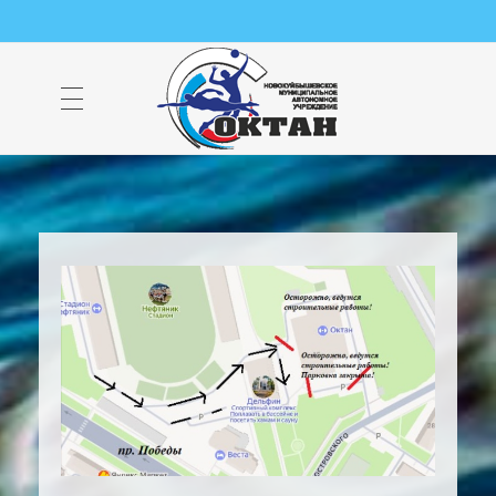
НМАУ "ФОК "ОКТАН" | Официальный сайт
НМАУ "ФОК"ОКТАН". Центр спорта, оздоровления и закаливания. Тел. 8 (84635) 9-68-79