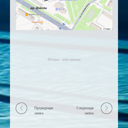
Метки: нет меток
Предыдущая
Следующая
запись
запись