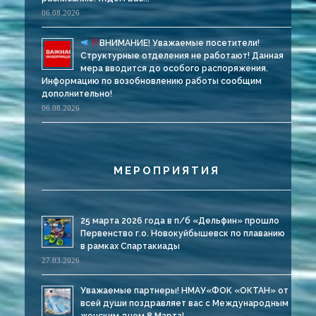
06.08.2026
ВНИМАНИЕ! Уважаемые посетители!
Структурные отделения не работают! Данная
мера вводится до особого распоряжения.
Информацию по возобновлению работы сообщим
дополнительно!
06.08.2026
МЕРОПРИЯТИЯ
25 марта 2026 года в п/б «Дельфин» прошло
Первенство г.о. Новокуйбышевск по плаванию
в рамках Спартакиады
27.03.2026
Уважаемые партнеры! НМАУ«ФОК «ОКТАН» от
всей души поздравляет вас с Международным
женским днем 8 Марта!