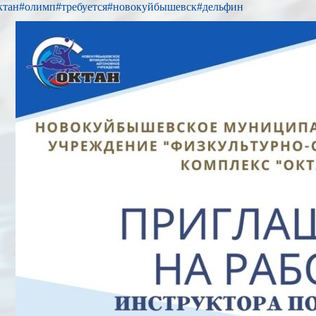
ктан
#олимп
#требуется
#новокуйбышевск
#дельфин