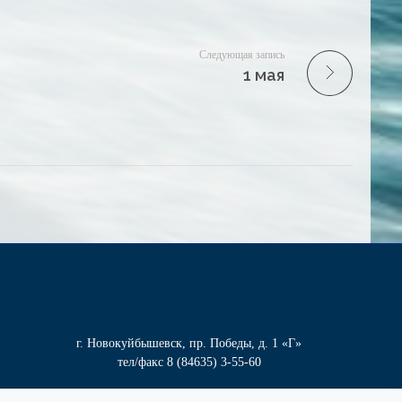
Следующая запись
1 мая
г. Новокуйбышевск, пр. Победы, д. 1 «Г»
тел/факс
8 (84635) 3-55-60