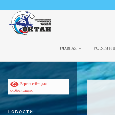
ГЛАВНАЯ
УСЛУГИ И 
НМАУ "ФОК "ОКТАН" | Официальный сайт
НМАУ "ФОК"ОКТАН". Центр спорта, оздоровления и закаливания. Тел. 8 (84635) 9-68-79
Версия сайта для
слабовидящих
НОВОСТИ