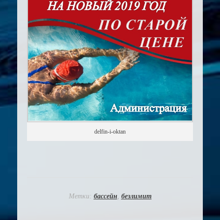
delfin-i-oktan
Метки:
бассейн
,
безлимит