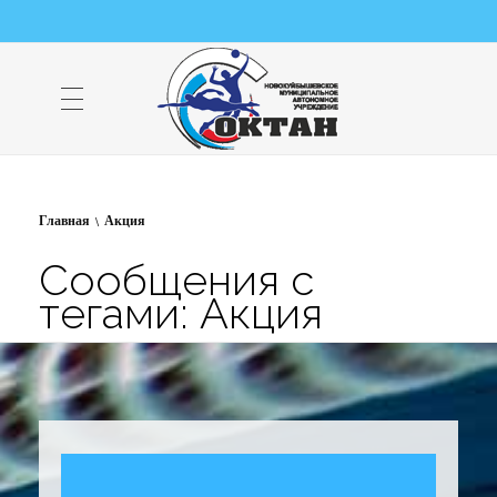
НМАУ "ФОК "ОКТАН" | Официальный сайт
НМАУ "ФОК"ОКТАН". Центр спорта, оздоровления и закаливания. Тел. 8 (84635) 9-68-79
Главная
Акция
Сообщения с
тегами: Акция