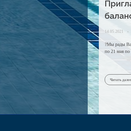
Пригл
балан
14.05.2021
?Мы рады Вам
по 21 мая по
Читать дале