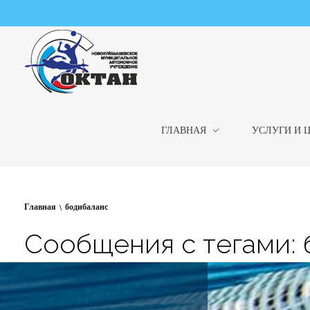
ГЛАВНАЯ
УСЛУГИ И 
НМАУ "ФОК "ОКТАН" | Официальный сайт
НМАУ "ФОК"ОКТАН". Центр спорта, оздоровления и закаливания. Тел. 8 (84635) 9-68-79
Главная
бодибаланс
Сообщения с тегами: