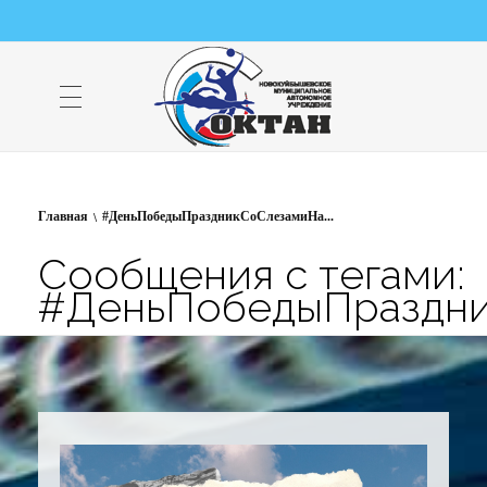
НМАУ "ФОК "ОКТАН" | Официальный сайт
НМАУ "ФОК"ОКТАН". Центр спорта, оздоровления и закаливания. Тел. 8 (84635) 9-68-79
Главная
#ДеньПобедыПраздникСоСлезамиНа...
Сообщения с тегами:
#ДеньПобедыПраздни