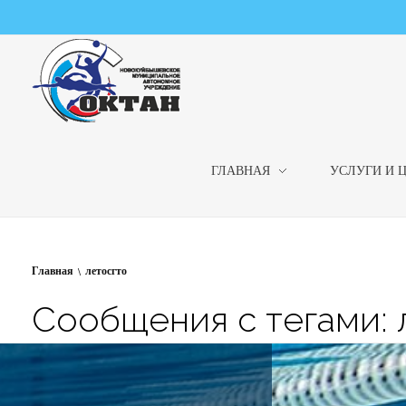
ГЛАВНАЯ
УСЛУГИ И 
НМАУ "ФОК "ОКТАН" | Официальный сайт
НМАУ "ФОК"ОКТАН". Центр спорта, оздоровления и закаливания. Тел. 8 (84635) 9-68-79
Главная
летосгто
Сообщения с тегами: 