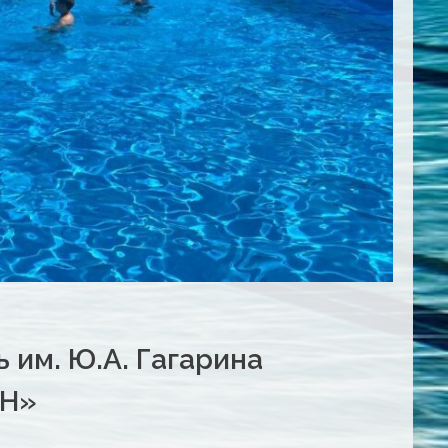
ь им. Ю.А. Гагарина
АН»