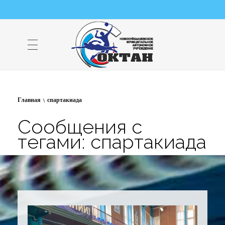
НМАУ "ФОК "ОКТАН" | Официальный сайт
НМАУ "ФОК"ОКТАН". Центр спорта, оздоровления и закаливания. Тел. 8 (84635) 9-68-79
Главная
спартакиада
Сообщения с
тегами: спартакиада