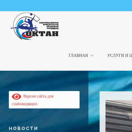
ГЛАВНАЯ
УСЛУГИ И 
НМАУ "ФОК "ОКТАН" | Официальный сайт
НМАУ "ФОК"ОКТАН". Центр спорта, оздоровления и закаливания. Тел. 8 (84635) 9-68-79
Версия сайта для
слабовидящих
НОВОСТИ