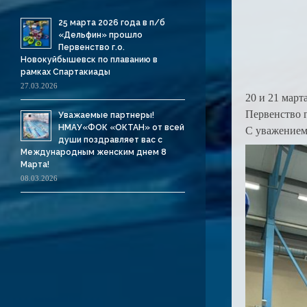
25 марта 2026 года в п/б
«Дельфин» прошло
Первенство г.о.
Новокуйбышевск по плаванию в
рамках Спартакиады
27.03.2026
20 и 21 март
Первенство 
Уважаемые партнеры!
НМАУ«ФОК «ОКТАН» от всей
С уважени
души поздравляет вас с
Международным женским днем 8
Марта!
08.03.2026