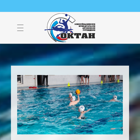
НМАУ "ФОК "ОКТАН" | Официальный сайт
НМАУ "ФОК"ОКТАН". Центр спорта, оздоровления и закаливания. Тел. 8 (84635) 9-68-79