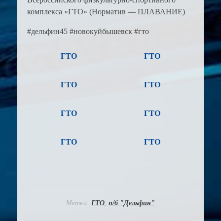
комплекса «ГТО» (Норматив — ПЛАВАНИЕ)
#дельфин45 #новокуйбышевск #гто
ГТО
ГТО
ГТО
ГТО
ГТО
ГТО
ГТО
ГТО
Метки:
ГТО
,
п/б "Дельфин"