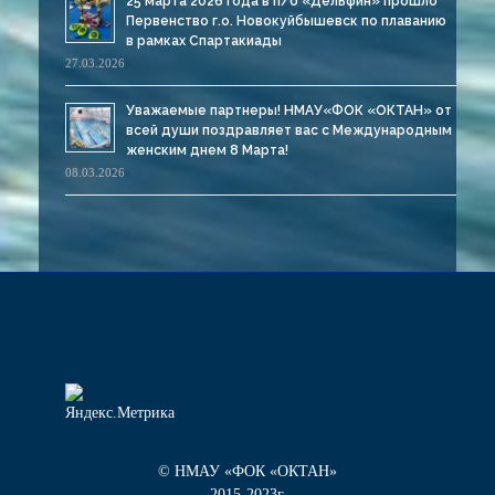
25 марта 2026 года в п/б «Дельфин» прошло
Первенство г.о. Новокуйбышевск по плаванию
в рамках Спартакиады
27.03.2026
Уважаемые партнеры! НМАУ«ФОК «ОКТАН» от
всей души поздравляет вас с Международным
женским днем 8 Марта!
08.03.2026
© НМАУ «ФОК «ОКТАН»
2015-2023г.