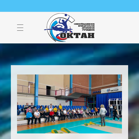
НМАУ "ФОК "ОКТАН" | Официальный сайт
НМАУ "ФОК"ОКТАН". Центр спорта, оздоровления и закаливания. Тел. 8 (84635) 9-68-79