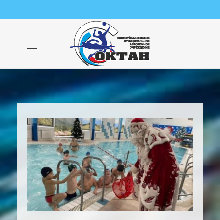
НМАУ "ФОК "ОКТАН" | Официальный сайт
НМАУ "ФОК"ОКТАН". Центр спорта, оздоровления и закаливания. Тел. 8 (84635) 9-68-79