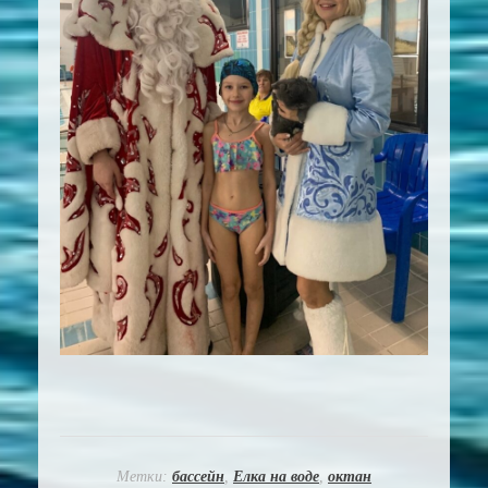
Метки:
бассейн
,
Елка на воде
,
октан