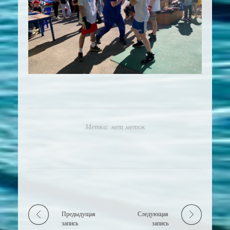
Метки: нет меток
Предыдущая
Следующая
запись
запись