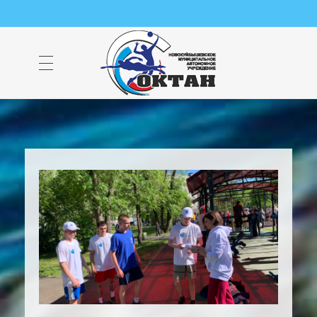
НМАУ "ФОК "ОКТАН" | Официальный сайт
НМАУ "ФОК"ОКТАН". Центр спорта, оздоровления и закаливания. Тел. 8 (84635) 9-68-79