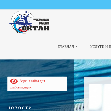
ГЛАВНАЯ
УСЛУГИ И 
НМАУ "ФОК "ОКТАН" | Официальный сайт
НМАУ "ФОК"ОКТАН". Центр спорта, оздоровления и закаливания. Тел. 8 (84635) 9-68-79
Версия сайта для
слабовидящих
НОВОСТИ