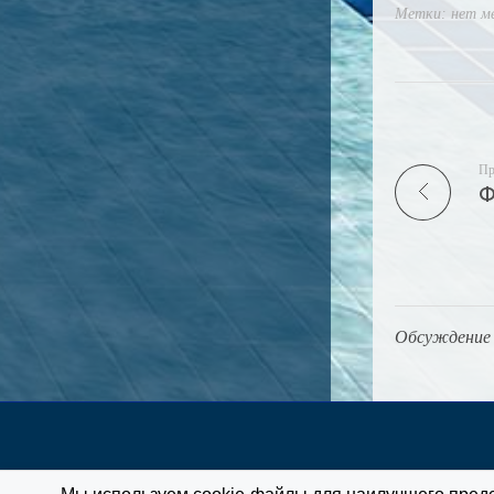
Метки: нет м
Пр
Обсуждение 