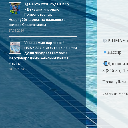
25 марта 2026 года в п/б
«Дельфин» прошло
Первенство г.о.
Новокуйбышевск по плаванию в
рамках Спартакиады
27.03.2026
В НМАУ «
Уважаемые партнеры!
НМАУ«ФОК «ОКТАН» от всей
Кассир
души поздравляет вас с
Международным женским днем 8
Дополните
Марта!
08.03.2026
8 (846-35) 4-
Пожалуйста, 
#займисьсоб