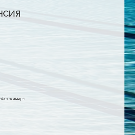
НСИЯ
и
аботасамара