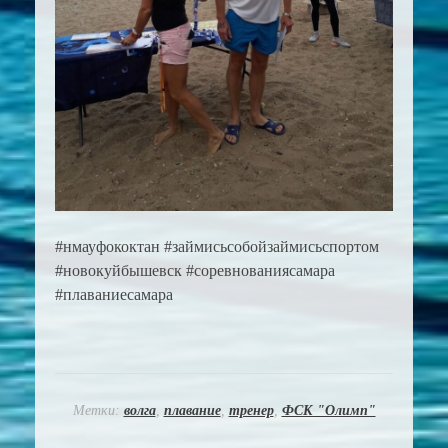
#нмауфококтан #займисьсобойзаймисьспортом
#новокуйбышевск #соревнованиясамара
#плаваниесамара
Метки:
волга
,
плавание
,
тренер
,
ФСК "Олимп"