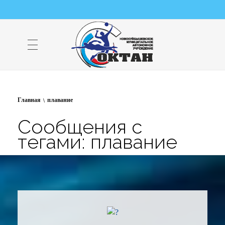
НМАУ "ФОК "ОКТАН" | Официальный сайт
НМАУ "ФОК"ОКТАН". Центр спорта, оздоровления и закаливания. Тел. 8 (84635) 9-68-79
Главная
плавание
Сообщения с
тегами: плавание