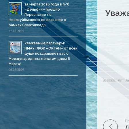
25 марта 2026 года в п/б
«Дельфин» прошло
Уважа
Первенство г.о.
Новокуйбышевск по плаванию в
рамках Спартакиады
27.03.2026
Уважаемые партнеры!
НМАУ«ФОК «ОКТАН» от всей
души поздравляет вас с
Международным женским днем 8
Марта!
08.03.2026
Метки: нет м
Пр