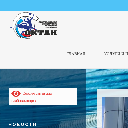
ГЛАВНАЯ
УСЛУГИ И 
НМАУ "ФОК "ОКТАН" | Официальный сайт
НМАУ "ФОК"ОКТАН". Центр спорта, оздоровления и закаливания. Тел. 8 (84635) 9-68-79
Версия сайта для
слабовидящих
НОВОСТИ