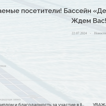
емые посетители! Бассейн «Де
Ждем Вас
22.07.2024
Новост
еток
едыдущая запись
Диплом и благодарность за участие в III Национальном конкурсе с международным участием на образцовое спортивное сооружение «Арена»
УВАЖ