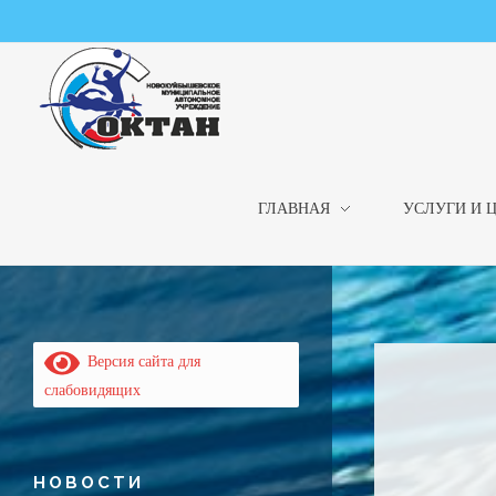
ГЛАВНАЯ
УСЛУГИ И 
НМАУ "ФОК "ОКТАН" | Официальный сайт
НМАУ "ФОК"ОКТАН". Центр спорта, оздоровления и закаливания. Тел. 8 (84635) 9-68-79
Версия сайта для
слабовидящих
НОВОСТИ