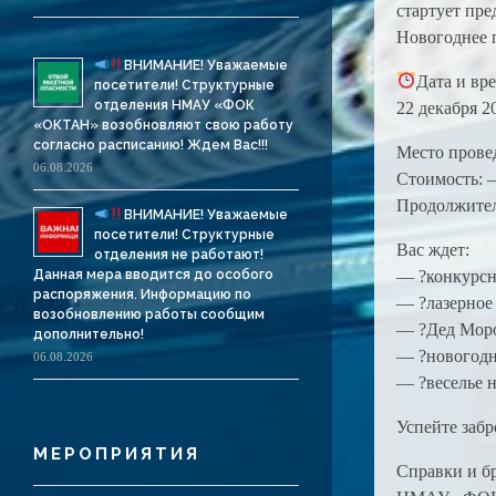
стартует пр
Новогоднее 
ВНИМАНИЕ! Уважаемые
Дата и вр
посетители! Структурные
отделения НМАУ «ФОК
22 декабря 20
«ОКТАН» возобновляют свою работу
согласно расписанию! Ждем Вас!!!
Место прове
06.08.2026
Стоимость: —
Продолжител
ВНИМАНИЕ! Уважаемые
посетители! Структурные
Вас ждет:
отделения не работают!
Данная мера вводится до особого
— ?конкурсна
распоряжения. Информацию по
— ?лазерное
возобновлению работы сообщим
— ?Дед Моро
дополнительно!
— ?новогодн
06.08.2026
— ?веселье н
Успейте забр
МЕРОПРИЯТИЯ
Справки и бр