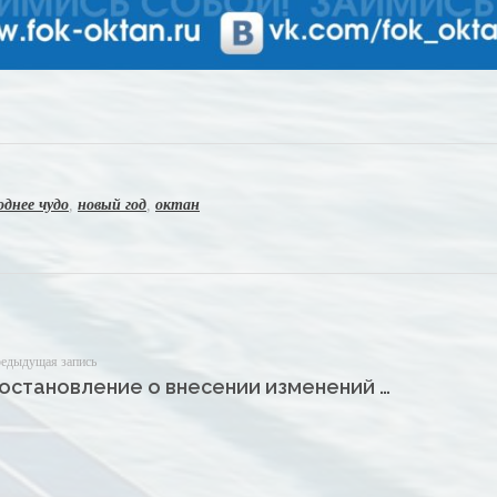
однее чудо
,
новый год
,
октан
едыдущая запись
Постановление о внесении изменений «Ночной движ» на воде