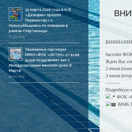
25 марта 2026 года в п/б
ВНИ
«Дельфин» прошло
Первенство г.о.
Новокуйбышевск по плаванию в
рамках Спартакиады
27.03.2026
ВНИМАНИ
Уважаемые партнеры!
бассейн ФОК
НМАУ«ФОК «ОКТАН» от всей
души поздравляет вас с
Ждем Вас со
Международным женским днем 8
2 июня (поне
Марта!
3 июня (вторн
08.03.2026
———
Подробную и
ФОК «Ок
8(846 3