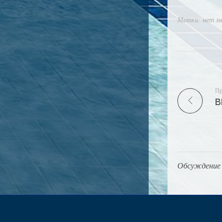
Метки: нет м
Пр
Обсуждение 