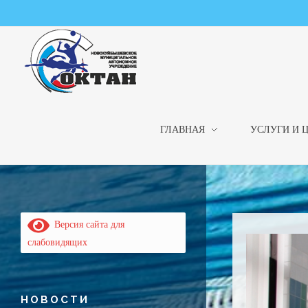
ГЛАВНАЯ
УСЛУГИ И 
НМАУ "ФОК "ОКТАН" | Официальный сайт
НМАУ "ФОК"ОКТАН". Центр спорта, оздоровления и закаливания. Тел. 8 (84635) 9-68-79
Версия сайта для
слабовидящих
НОВОСТИ