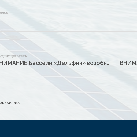
еток
едыдущая запись
ВНИМАНИЕ Бассейн «Дельфин» возобновляет свою работу!
закрыто.