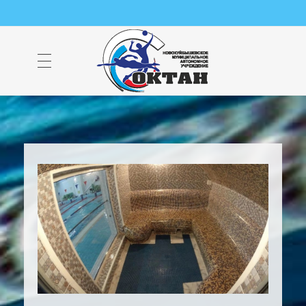
НМАУ "ФОК "ОКТАН" | Официальный сайт
НМАУ "ФОК"ОКТАН". Центр спорта, оздоровления и закаливания. Тел. 8 (84635) 9-68-79