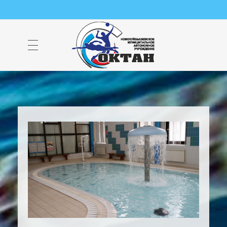
НМАУ "ФОК "ОКТАН" | Официальный сайт
НМАУ "ФОК"ОКТАН". Центр спорта, оздоровления и закаливания. Тел. 8 (84635) 9-68-79