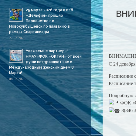
25 марта 2026 года в п/б
ВНИМ
«Дельфин» прошло
Первенство г.о.
Новокуйбышевск по плаванию в
рамках Спартакиады
27.03.2026
Уважаемые партнеры!
ВНИМАНИ
НМАУ«ФОК «ОКТАН» от всей
души поздравляет вас с
С 24 декабр
Международным женским днем 8
Марта!
Расписание с
08.03.2026
Расписание 
Подробную и
ФОК «Ок
8(846 3