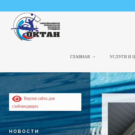
ГЛАВНАЯ
УСЛУГИ И 
НМАУ "ФОК "ОКТАН" | Официальный сайт
НМАУ "ФОК"ОКТАН". Центр спорта, оздоровления и закаливания. Тел. 8 (84635) 9-68-79
Версия сайта для
слабовидящих
НОВОСТИ