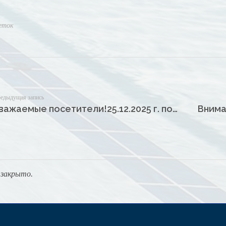
еток
едыдущая запись
Уважаемые посетители!25.12.2025 г. последний день приема безналичной оплаты в кассах структурных отделений НМАУ “ФОК “ОКТАН”!
закрыто.