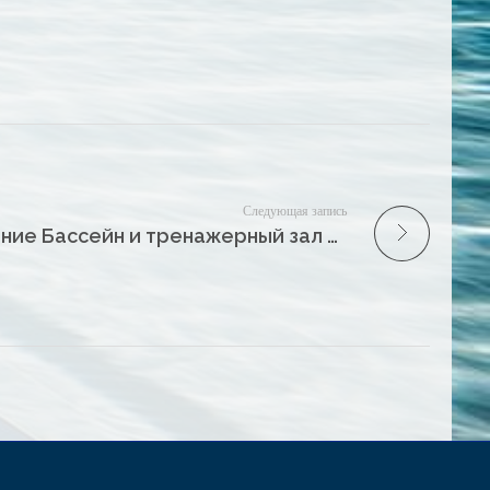
Следующая запись
Внимание Бассейн и тренажерный зал п/б «Дельфин» 19 января 2026 г. с 8.00 до 12.00 не работает по техническим причинам!