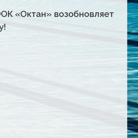
ФОК «Октан» возобновляет
у!
и