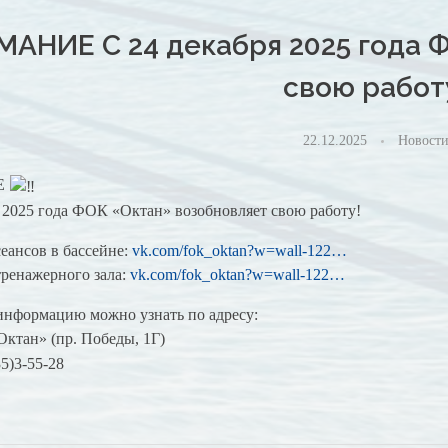
АНИЕ С 24 декабря 2025 года 
свою работ
22.12.2025
Новост
Е
я 2025 года ФОК «Октан» возобновляет свою работу!
еансов в бассейне:
vk.com/fok_oktan?w=wall-122…
тренажерного зала:
vk.com/fok_oktan?w=wall-122…
нформацию можно узнать по адресу:
тан» (пр. Победы, 1Г)
5)3-55-28