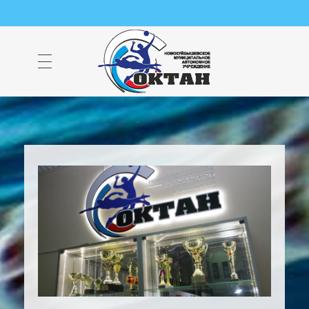
НМАУ "ФОК "ОКТАН" | Официальный сайт
НМАУ "ФОК"ОКТАН". Центр спорта, оздоровления и закаливания. Тел. 8 (84635) 9-68-79