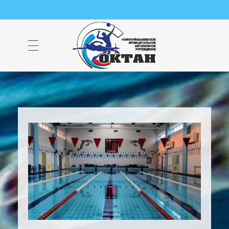
НМАУ "ФОК "ОКТАН" | Официальный сайт
НМАУ "ФОК"ОКТАН". Центр спорта, оздоровления и закаливания. Тел. 8 (84635) 9-68-79