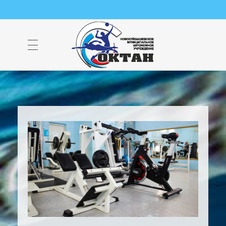
НМАУ "ФОК "ОКТАН" | Официальный сайт
НМАУ "ФОК"ОКТАН". Центр спорта, оздоровления и закаливания. Тел. 8 (84635) 9-68-79