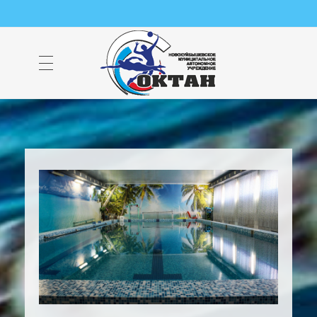
НМАУ "ФОК "ОКТАН" | Официальный сайт
НМАУ "ФОК"ОКТАН". Центр спорта, оздоровления и закаливания. Тел. 8 (84635) 9-68-79